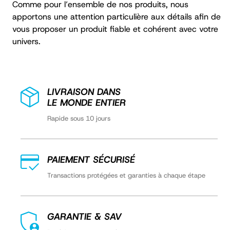
s
Comme pour l’ensemble de nos produits, nous
o
apportons une attention particulière aux détails afin de
n
vous proposer un produit fiable et cohérent avec votre
n
univers.
a
l
i
s
é
e
LIVRAISON DANS
s
LE MONDE ENTIER
Rapide sous 10 jours
PAIEMENT SÉCURISÉ
Transactions protégées et garanties à chaque étape
GARANTIE & SAV