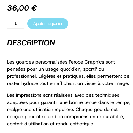
36,00
€
q
Ajouter au panier
u
a
n
DESCRIPTION
t
i
t
é
Les gourdes personnalisées Feroce Graphics sont
d
pensées pour un usage quotidien, sportif ou
e
professionnel. Légères et pratiques, elles permettent de
G
rester hydraté tout en affichant un visuel à votre image.
o
u
r
Les impressions sont réalisées avec des techniques
d
adaptées pour garantir une bonne tenue dans le temps,
e
malgré une utilisation régulière. Chaque gourde est
s
conçue pour offrir un bon compromis entre durabilité,
p
e
confort d’utilisation et rendu esthétique.
r