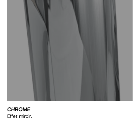
CHROME
Effet miroir.
R